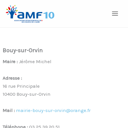
Aller
au
contenu
Bouy-sur-Orvin
Maire :
Jérôme Michel
Adresse :
16 rue Principale
10400 Bouy-sur-Orvin
Mail :
mairie-bouy-sur-orvin@orange.fr
Téléphone :
03 25 39 20 51