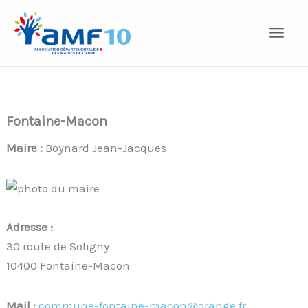
Aller
au
contenu
Fontaine-Macon
Maire :
Boynard Jean-Jacques
Adresse :
30 route de Soligny
10400 Fontaine-Macon
Mail :
commune-fontaine-macon@orange.fr