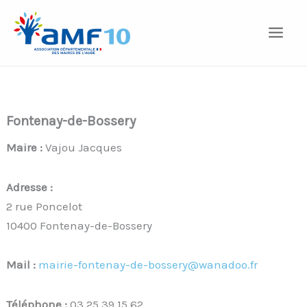
Aller
au
contenu
Fontenay-de-Bossery
Maire :
Vajou Jacques
Adresse :
2 rue Poncelot
10400 Fontenay-de-Bossery
Mail :
mairie-fontenay-de-bossery@wanadoo.fr
Téléphone :
03 25 39 15 62