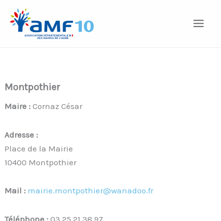
Aller
au
contenu
Montpothier
Maire :
Cornaz César
Adresse :
Place de la Mairie
10400 Montpothier
Mail :
mairie.montpothier@wanadoo.fr
Téléphone :
03 25 21 38 97