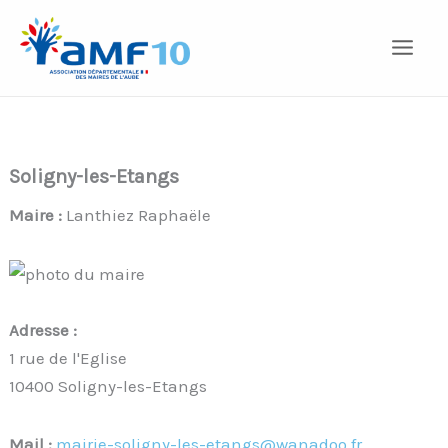
Aller
au
contenu
Soligny-les-Etangs
Maire :
Lanthiez Raphaële
Adresse :
1 rue de l'Eglise
10400 Soligny-les-Etangs
Mail :
mairie-soligny-les-etangs@wanadoo.fr