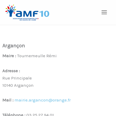
Aller
au
contenu
Argançon
Maire :
Tournemeulle Rémi
Adresse :
Rue Principale
10140 Argançon
Mail :
mairie.argancon@orange.fr
Téléphone :
03 25 27 94 01