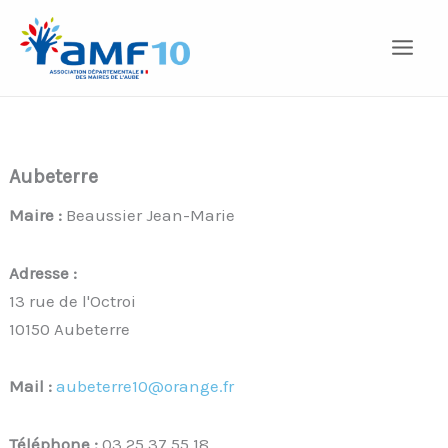
Aller
au
contenu
Aubeterre
Maire :
Beaussier Jean-Marie
Adresse :
13 rue de l'Octroi
10150 Aubeterre
Mail :
aubeterre10@orange.fr
Téléphone :
03 25 37 55 18