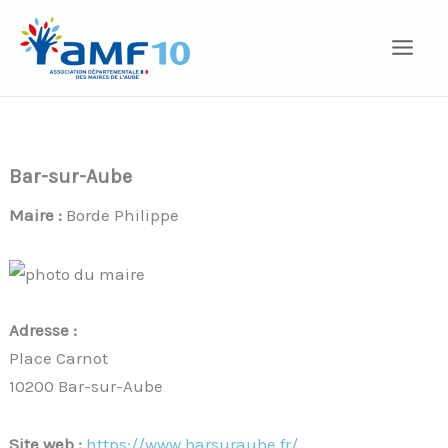
Aller
au
contenu
Bar-sur-Aube
Maire :
Borde Philippe
Adresse :
Place Carnot
10200 Bar-sur-Aube
Site web :
https://www.barsuraube.fr/