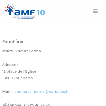
Aller
au
contenu
Fouchères
Maire :
Yilmaz Fatma
Adresse :
12 place de l'Eglise
10260 Fouchères
Mail :
foucheres.mairie@wanadoo.fr
Téléphone :
03 25 40 72 45