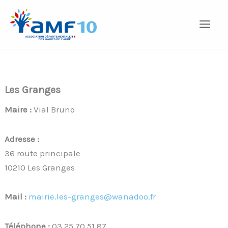
Aller
au
contenu
Les Granges
Maire :
Vial Bruno
Adresse :
36 route principale
10210 Les Granges
Mail :
mairie.les-granges@wanadoo.fr
Téléphone :
03 25 70 51 87