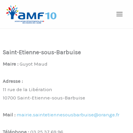
Aller
au
contenu
Saint-Etienne-sous-Barbuise
Maire :
Guyot Maud
Adresse :
11 rue de la Libération
10700 Saint-Etienne-sous-Barbuise
Mail :
mairie.saintetiennesousbarbuise@orange.fr
Téléphone :
03 25 37 69 96