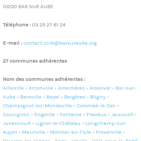
10200 BAR SUR AUBE
Téléphone :
03 25 27 81 24
E-mail :
contact.ccrb@barsuraube.org
27 communes adhérentes
Nom des communes adhérentes :
Ailleville
-
Arconville
-
Arrentières
-
Arsonval
-
Bar-sur-
Aube
-
Baroville
-
Bayel
-
Bergères
-
Bligny
-
Champignol-lez-Mondeville
-
Colombé-le-Sec
-
Couvignon
-
Engente
-
Fontaine
-
Fravaux
-
Jaucourt
-
Juvancourt
-
Lignol-le-Château
-
Longchamp-sur-
Aujon
-
Meurville
-
Montier-en-l'Isle
-
Proverville
-
Rouvres-les-Vignes
-
Spoy
-
Urville
-
Ville-sous-la-Ferté