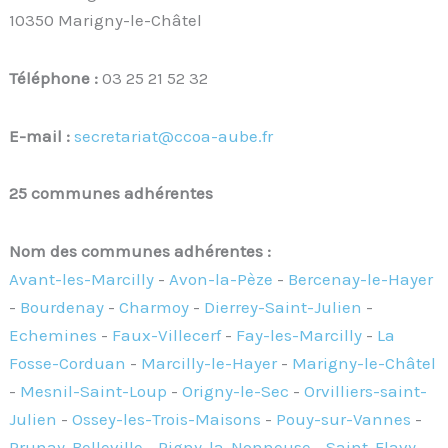
10350 Marigny-le-Châtel
Téléphone :
03 25 21 52 32
E-mail :
secretariat@ccoa-aube.fr
25 communes adhérentes
Nom des communes adhérentes :
Avant-les-Marcilly
-
Avon-la-Pèze
-
Bercenay-le-Hayer
-
Bourdenay
-
Charmoy
-
Dierrey-Saint-Julien
-
Echemines
-
Faux-Villecerf
-
Fay-les-Marcilly
-
La
Fosse-Corduan
-
Marcilly-le-Hayer
-
Marigny-le-Châtel
-
Mesnil-Saint-Loup
-
Origny-le-Sec
-
Orvilliers-saint-
Julien
-
Ossey-les-Trois-Maisons
-
Pouy-sur-Vannes
-
Prunay-Belleville
-
Rigny-la-Nonneuse
-
Saint-Flavy
-