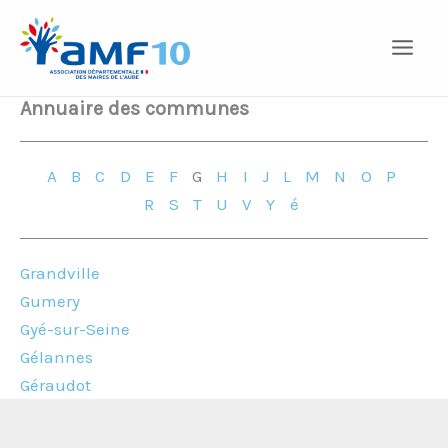
Aller
au
contenu
Annuaire des communes
A
B
C
D
E
F
G
H
I
J
L
M
N
O
P
R
S
T
U
V
Y
é
Grandville
Gumery
Gyé-sur-Seine
Gélannes
Géraudot