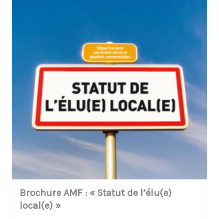
Brochure AMF : « Statut de l’élu(e)
local(e) »