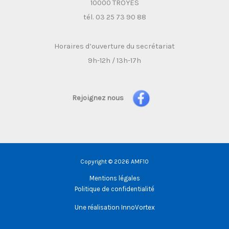
10000 TROYES
tél. 03 25 73 90 88
Horaires d’ouverture du secrétariat
9h-12h / 13h-17h
Rejoignez nous
Copyright © 2026 AMF10
Mentions légales
Politique de confidentialité
Une réalisation
InnoVortex