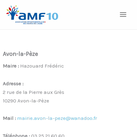
Aller
au
contenu
Avon-la-Pèze
Maire :
Hazouard Frédéric
Adresse :
2 rue de la Pierre aux Grès
10290 Avon-la-Pèze
Mail :
mairie.avon-la-peze@wanadoo.fr
Téléphone :
03 25 21 60 60