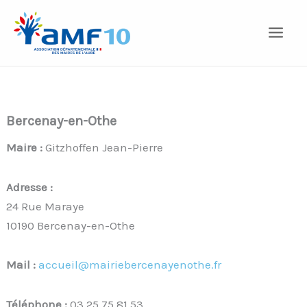
Aller
au
contenu
Bercenay-en-Othe
Maire :
Gitzhoffen Jean-Pierre
Adresse :
24 Rue Maraye
10190 Bercenay-en-Othe
Mail :
accueil@mairiebercenayenothe.fr
Téléphone :
03 25 75 81 53