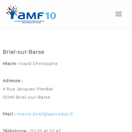
Aller
au
contenu
Briel-sur-Barse
Maire :
Viard Christophe
Adresse :
4 Rue Jacques Pierdat
10140 Briel-sur-Barse
Mail :
mairie.briel@wanadoo.fr
Téléphone :
03 25 41 57 47