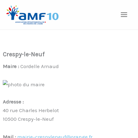
Aller
au
contenu
Crespy-le-Neuf
Maire :
Cordelle Arnaud
Adresse :
40 rue Charles Herbelot
10500 Crespy-le-Neuf
Mail :
mairie-crespyleneuf@orange.fr