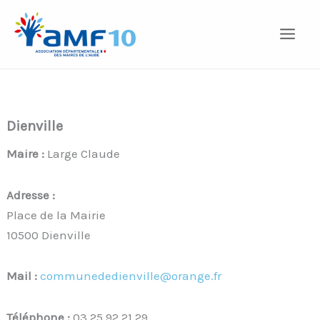
Aller
au
contenu
Dienville
Maire :
Large Claude
Adresse :
Place de la Mairie
10500 Dienville
Mail :
communededienville@orange.fr
Téléphone :
03 25 92 21 29