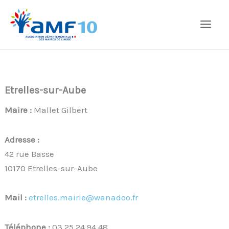
Aller
au
contenu
Etrelles-sur-Aube
Maire :
Mallet Gilbert
Adresse :
42 rue Basse
10170 Etrelles-sur-Aube
Mail :
etrelles.mairie@wanadoo.fr
Téléphone :
03 25 24 94 48