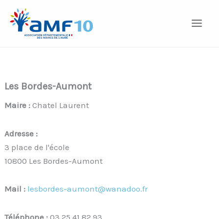
Aller
au
contenu
Les Bordes-Aumont
Maire :
Chatel Laurent
Adresse :
3 place de l'école
10800 Les Bordes-Aumont
Mail :
lesbordes-aumont@wanadoo.fr
Téléphone :
03 25 41 82 93