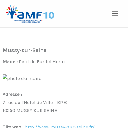
Aller
au
contenu
Mussy-sur-Seine
Maire :
Petit de Bantel Henri
Adresse :
7 rue de l'Hôtel de Ville - BP 6
10250 MUSSY SUR SEINE
Site web :
http://www.mussy-sur-seine.fr/