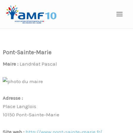
Aller
au
contenu
Pont-Sainte-Marie
Maire :
Landréat Pascal
Adresse :
Place Langlois
10150 Pont-Sainte-Marie
Site web :
http://www.pont-sainte-marie.fr/