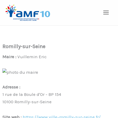
Aller
au
contenu
Romilly-sur-Seine
Maire :
Vuillemin Eric
Adresse :
1 rue de la Boule d'Or - BP 154
10100 Romilly-sur-Seine
Site web :
https://www.ville-romilly-sur-seine.fr/