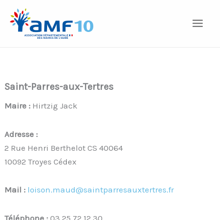
Aller
au
contenu
Saint-Parres-aux-Tertres
Maire :
Hirtzig Jack
Adresse :
2 Rue Henri Berthelot CS 40064
10092 Troyes Cédex
Mail :
loison.maud@saintparresauxtertres.fr
Téléphone :
03 25 72 12 30