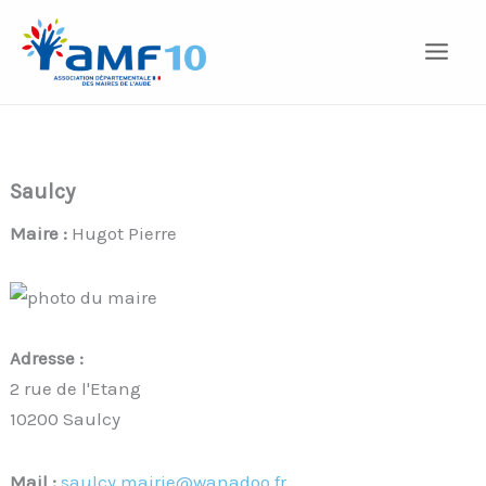
Aller
au
contenu
Saulcy
Maire :
Hugot Pierre
Adresse :
2 rue de l'Etang
10200 Saulcy
Mail :
saulcy.mairie@wanadoo.fr