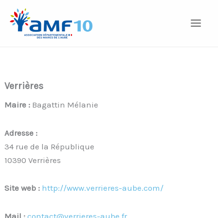
Aller
au
contenu
Verrières
Maire :
Bagattin Mélanie
Adresse :
34 rue de la République
10390 Verrières
Site web :
http://www.verrieres-aube.com/
Mail :
contact@verrieres-aube.fr