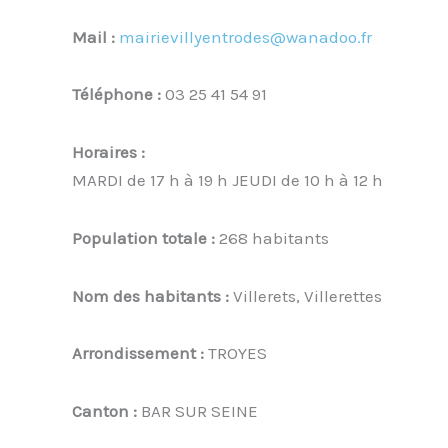
Mail :
mairievillyentrodes@wanadoo.fr
Téléphone :
03 25 41 54 91
Horaires :
MARDI de 17 h à 19 h JEUDI de 10 h à 12 h
Population totale :
268 habitants
Nom des habitants :
Villerets, Villerettes
Arrondissement :
TROYES
Canton :
BAR SUR SEINE