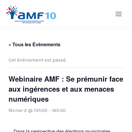
Aller
au
contenu
« Tous les Évènements
Cet évènement est passé.
Webinaire AMF : Se prémunir face
aux ingérences et aux menaces
numériques
février 2 @ 15h00
-
16h30
Dans la perspective des élections municipales