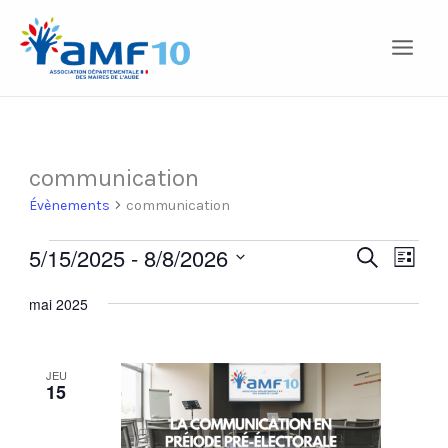
Aller
au
contenu
communication
Évènements
Évènements
communication
5/15/2025
 - 
8/8/2026
Recherche
Recherche
Navig
Liste
Sélectionnez
et
de
une
mai 2025
navigation
vues
date.
de
Évèn
vues
JEU
15
Évènement