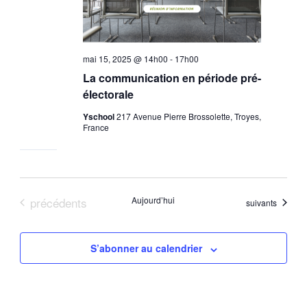
mai 15, 2025 @ 14h00
-
17h00
La communication en période pré-
électorale
Yschool
217 Avenue Pierre Brossolette, Troyes,
France
Évènements
précédents
Aujourd’hui
Évènements
suivants
S’abonner au calendrier