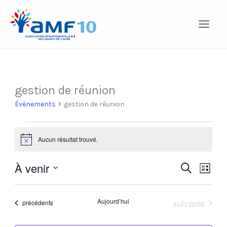
Aller
au
contenu
gestion de réunion
Évènements
Évènements
gestion de réunion
Aucun résultat trouvé.
Notice
À venir
Recherche
Recherche
Navig
Liste
Sélectionnez
et
de
une
navigation
vues
Évènements
date.
Aujourd’hui
suivants
Évènements
précédents
de
Évèn
vues