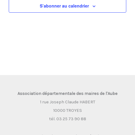
S’abonner au calendrier
Évènement
Association départementale des maires de l'Aube
1 rue Joseph Claude HABERT
10000 TROYES
tél. 03 25 73 90 88