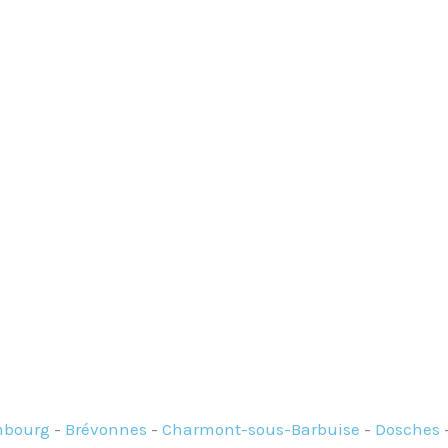
mbourg
-
Brévonnes
-
Charmont-sous-Barbuise
-
Dosches