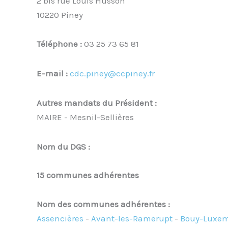
2 bis rue Louis Husson
10220 Piney
Téléphone :
03 25 73 65 81
E-mail :
cdc.piney@ccpiney.fr
Autres mandats du Président :
MAIRE - Mesnil-Sellières
Nom du DGS :
15 communes adhérentes
Nom des communes adhérentes :
Assencières
-
Avant-les-Ramerupt
-
Bouy-Luxe