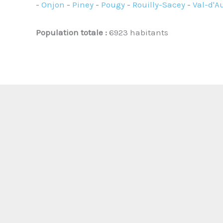
-
Onjon
-
Piney
-
Pougy
-
Rouilly-Sacey
-
Val-d'A
Population totale :
6923 habitants