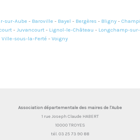
r-sur-Aube
-
Baroville
-
Bayel
-
Bergères
-
Bligny
-
Champi
court
-
Juvancourt
-
Lignol-le-Château
-
Longchamp-sur-
-
Ville-sous-la-Ferté
-
Voigny
Association départementale des maires de l'Aube
1 rue Joseph Claude HABERT
10000 TROYES
tél. 03 25 73 90 88