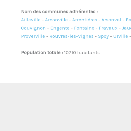
Nom des communes adhérentes :
Ailleville
-
Arconville
-
Arrentières
-
Arsonval
-
Ba
Couvignon
-
Engente
-
Fontaine
-
Fravaux
-
Jau
Proverville
-
Rouvres-les-Vignes
-
Spoy
-
Urville
Population totale :
10710 habitants