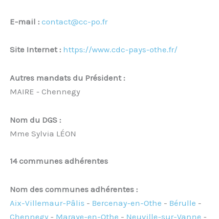
E-mail :
contact@cc-po.fr
Site Internet :
https://www.cdc-pays-othe.fr/
Autres mandats du Président :
MAIRE - Chennegy
Nom du DGS :
Mme Sylvia LÉON
14 communes adhérentes
Nom des communes adhérentes :
Aix-Villemaur-Pâlis
-
Bercenay-en-Othe
-
Bérulle
-
Chennegy
-
Maraye-en-Othe
-
Neuville-sur-Vanne
-