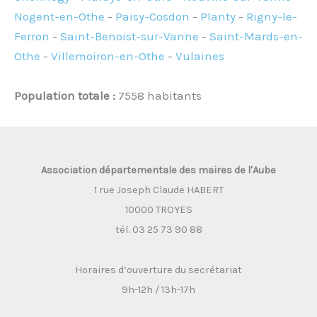
Nogent-en-Othe
-
Paisy-Cosdon
-
Planty
-
Rigny-le-
Ferron
-
Saint-Benoist-sur-Vanne
-
Saint-Mards-en-
Othe
-
Villemoiron-en-Othe
-
Vulaines
Population totale :
7558 habitants
Association départementale des maires de l'Aube
1 rue Joseph Claude HABERT
10000 TROYES
tél. 03 25 73 90 88
Horaires d’ouverture du secrétariat
9h-12h / 13h-17h