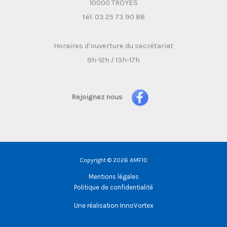
10000 TROYES
tél. 03 25 73 90 88
Horaires d’ouverture du secrétariat
9h-12h / 13h-17h
Rejoignez nous
Copyright © 2026 AMF10
Mentions légales
Politique de confidentialité
Une réalisation
InnoVortex