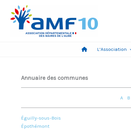
Aller
au
contenu
L’Association
Annuaire des communes
A
Éguilly-sous-Bois
Épothémont