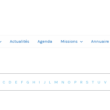
Actualités
Agenda
Missions
Annuaire
B
C
D
E
F
G
H
I
J
L
M
N
O
P
R
S
T
U
V