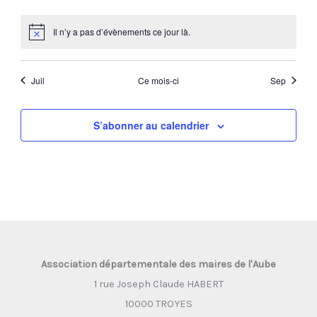
évènements
évènements
évènements
évènements
évènements
évènements
évèneme
Il n’y a pas d’évènements ce jour là.
Notice
Juil
Ce mois-ci
Sep
S’abonner au calendrier
Association départementale des maires de l'Aube
1 rue Joseph Claude HABERT
10000 TROYES